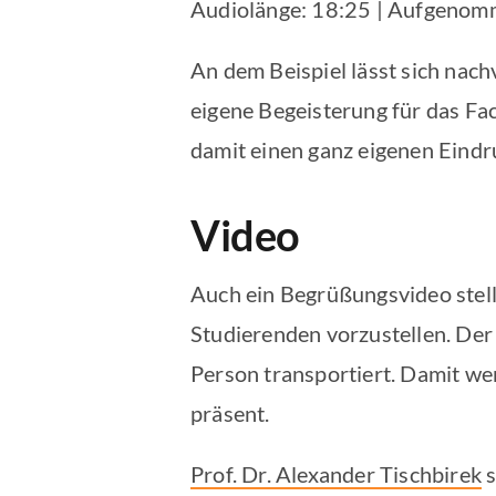
Audiolänge: 18:25
|
Aufgenomm
TEILEN
Apple Podcasts
An dem Beispiel lässt sich nach
Spotify
LINK
eigene Begeisterung für das Fa
RSS FEED
EMBED
damit einen ganz eigenen Eindru
Video
Auch ein Begrüßungsvideo stellt
Studierenden vorzustellen. Der
Person transportiert. Damit wer
präsent.
Prof. Dr. Alexander Tischbirek
s