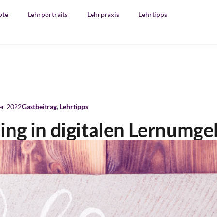
pte
Lehrportraits
Lehrpraxis
Lehrtipps
er 2022
Gastbeitrag
,
Lehrtipps
ing in digitalen Lernumg