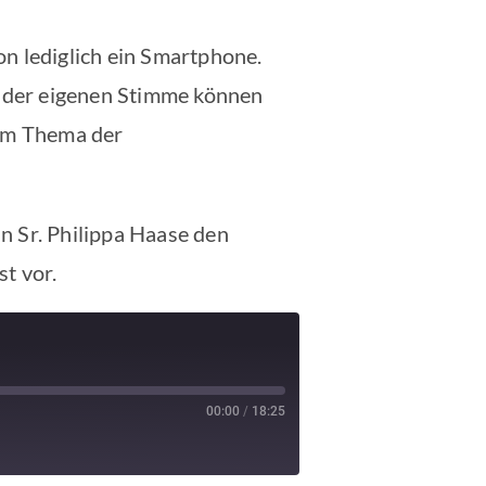
on lediglich ein Smartphone.
fe der eigenen Stimme können
 am Thema der
in Sr. Philippa Haase den
t vor.
00:00
/
18:25