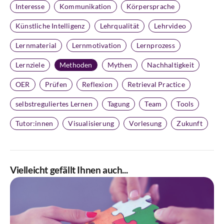
Interesse
Kommunikation
Körpersprache
Künstliche Intelligenz
Lehrqualität
Lehrvideo
Lernmaterial
Lernmotivation
Lernprozess
Lernziele
Methoden
Mythen
Nachhaltigkeit
OER
Prüfen
Reflexion
Retrieval Practice
selbstreguliertes Lernen
Tagung
Team
Tools
Tutor:innen
Visualisierung
Vorlesung
Zukunft
Vielleicht gefällt Ihnen auch...