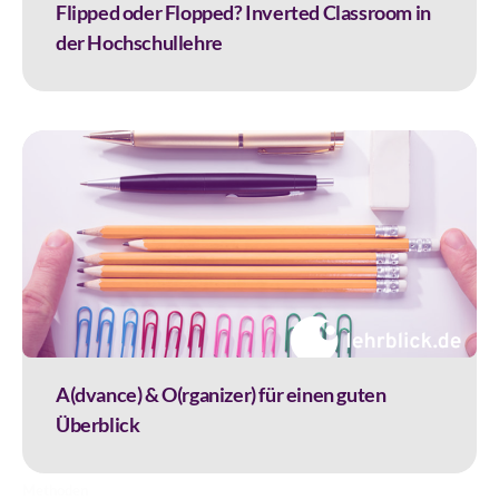
Flipped oder Flopped? Inverted Classroom in
der Hochschullehre
A(dvance) & O(rganizer) für einen guten
Überblick
Methoden