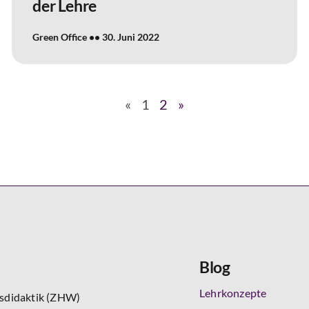
der Lehre
Green Office
30. Juni 2022
«
1
2
»
Blog
Lehrkonzepte
tsdidaktik (ZHW)