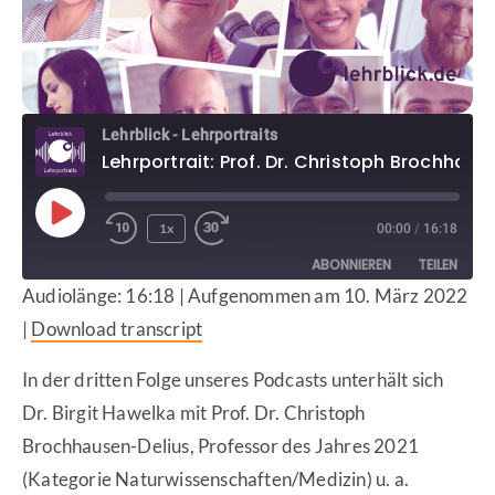
Lehrblick - Lehrportraits
Lehrportrait: Prof. Dr. Christoph Brochhausen-Delius
1x
00:00
/
16:18
ABONNIEREN
TEILEN
Audiolänge: 16:18
|
Aufgenommen am 10. März 2022
TEILEN
|
Download transcript
Apple Podcasts
Deezer
Google Podcasts
Spotify
LINK
In der dritten Folge unseres Podcasts unterhält sich
RSS FEED
Dr. Birgit Hawelka mit Prof. Dr. Christoph
EMBED
Brochhausen-Delius, Professor des Jahres 2021
(Kategorie Naturwissenschaften/Medizin) u. a.