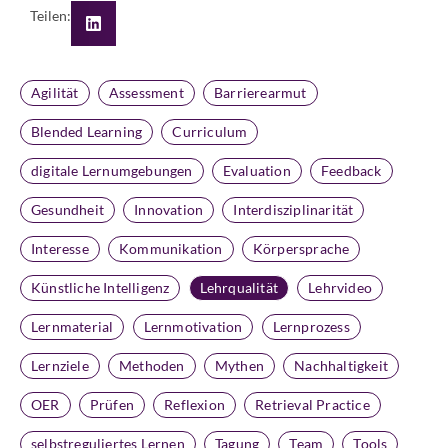
Teilen:
Agilität
Assessment
Barrierearmut
Blended Learning
Curriculum
digitale Lernumgebungen
Evaluation
Feedback
Gesundheit
Innovation
Interdisziplinarität
Interesse
Kommunikation
Körpersprache
Künstliche Intelligenz
Lehrqualität
Lehrvideo
Lernmaterial
Lernmotivation
Lernprozess
Lernziele
Methoden
Mythen
Nachhaltigkeit
OER
Prüfen
Reflexion
Retrieval Practice
selbstreguliertes Lernen
Tagung
Team
Tools