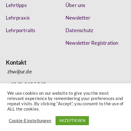
Lehrtipps
Über uns
Lehrpraxis
Newsletter
Lehrportraits
Datenschutz
Newsletter Registration
Kontakt
zhw@ur.de
+49 (0) 943 5340
We use cookies on our website to give you the most
relevant experience by remembering your preferences and
repeat visits. By clicking “Accept”, you consent to the use of
ALL the cookies.
Impressum
Datenschutz
Cookie-Einstellungen
AKZEPTIEREN
© 2024 ZHW Uni Regensburg