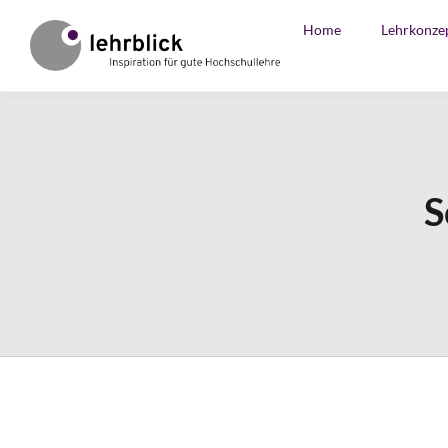
Home
Lehrkonze
S