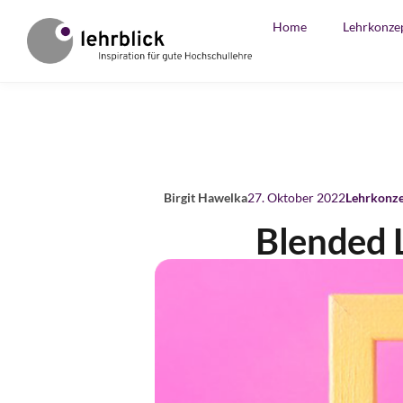
Home
Lehrkonze
Birgit Hawelka
27. Oktober 2022
Lehrkonz
Blended L