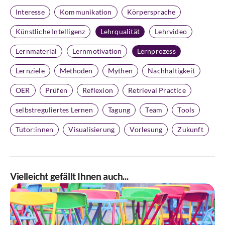
Interesse
Kommunikation
Körpersprache
Künstliche Intelligenz
Lehrqualität
Lehrvideo
Lernmaterial
Lernmotivation
Lernprozess
Lernziele
Methoden
Mythen
Nachhaltigkeit
OER
Prüfen
Reflexion
Retrieval Practice
selbstreguliertes Lernen
Tagung
Team
Tools
Tutor:innen
Visualisierung
Vorlesung
Zukunft
Vielleicht gefällt Ihnen auch...