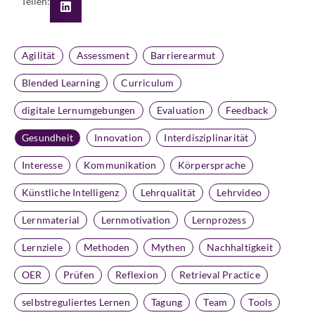
Teilen:
Agilität
Assessment
Barrierearmut
Blended Learning
Curriculum
digitale Lernumgebungen
Evaluation
Feedback
Gesundheit
Innovation
Interdisziplinarität
Interesse
Kommunikation
Körpersprache
Künstliche Intelligenz
Lehrqualität
Lehrvideo
Lernmaterial
Lernmotivation
Lernprozess
Lernziele
Methoden
Mythen
Nachhaltigkeit
OER
Prüfen
Reflexion
Retrieval Practice
selbstreguliertes Lernen
Tagung
Team
Tools