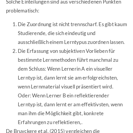
Solche Einteilungen sind aus verschiedenen Punkten
problematisch:
Die Zuordnung ist nicht trennscharf. Es gibt kaum
Studierende, die sich eindeutig und
ausschließlich einem Lerntypus zuordnen lassen.
Die Erfassung von subjektiven Vorlieben für
bestimmte Lernmethoden führt manchmal zu
dem Schluss: Wenn Lernerin A ein visueller
Lerntyp ist, dann lernt sie am erfolgreichsten,
wenn Lernmaterial visuell präsentiert wird.
Oder: Wenn Lerner B ein reflektierender
Lerntyp ist, dann lernt er am effektivsten, wenn
man ihm die Möglichkeit gibt, konkrete
Erfahrungen zu reflektieren,.
De Bruyckere et al. (2015) vergleichen die