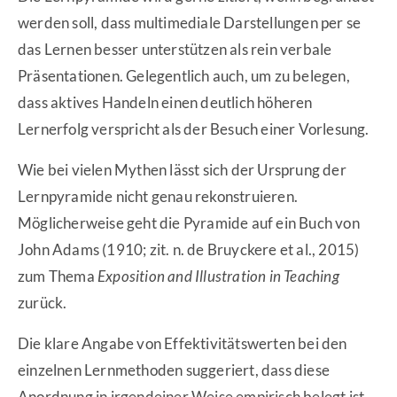
werden soll, dass multimediale Darstellungen per se
das Lernen besser unterstützen als rein verbale
Präsentationen. Gelegentlich auch, um zu belegen,
dass aktives Handeln einen deutlich höheren
Lernerfolg verspricht als der Besuch einer Vorlesung.
Wie bei vielen Mythen lässt sich der Ursprung der
Lernpyramide nicht genau rekonstruieren.
Möglicherweise geht die Pyramide auf ein Buch von
John Adams (1910; zit. n. de Bruyckere et al., 2015)
zum Thema
Exposition and Illustration in Teaching
zurück.
Die klare Angabe von Effektivitätswerten bei den
einzelnen Lernmethoden suggeriert, dass diese
Anordnung in irgendeiner Weise empirisch belegt ist.