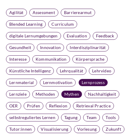
Agilität
Assessment
Barrierearmut
Blended Learning
Curriculum
digitale Lernumgebungen
Evaluation
Feedback
Gesundheit
Innovation
Interdisziplinarität
Interesse
Kommunikation
Körpersprache
Künstliche Intelligenz
Lehrqualität
Lehrvideo
Lernmaterial
Lernmotivation
Lernprozess
Lernziele
Methoden
Mythen
Nachhaltigkeit
OER
Prüfen
Reflexion
Retrieval Practice
selbstreguliertes Lernen
Tagung
Team
Tools
Tutor:innen
Visualisierung
Vorlesung
Zukunft