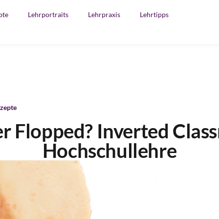
pte
Lehrportraits
Lehrpraxis
Lehrtipps
zepte
r Flopped? Inverted Clas
Hochschullehre