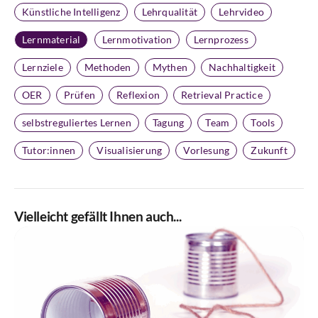
Künstliche Intelligenz
Lehrqualität
Lehrvideo
Lernmaterial
Lernmotivation
Lernprozess
Lernziele
Methoden
Mythen
Nachhaltigkeit
OER
Prüfen
Reflexion
Retrieval Practice
selbstreguliertes Lernen
Tagung
Team
Tools
Tutor:innen
Visualisierung
Vorlesung
Zukunft
Vielleicht gefällt Ihnen auch...