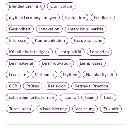
Blended Learning
Curriculum
digitale Lernumgebungen
Evaluation
Feedback
Gesundheit
Innovation
Interdisziplinarität
Interesse
Kommunikation
Körpersprache
Künstliche Intelligenz
Lehrqualität
Lehrvideo
Lernmaterial
Lernmotivation
Lernprozess
Lernziele
Methoden
Mythen
Nachhaltigkeit
OER
Prüfen
Reflexion
Retrieval Practice
selbstreguliertes Lernen
Tagung
Team
Tools
Tutor:innen
Visualisierung
Vorlesung
Zukunft