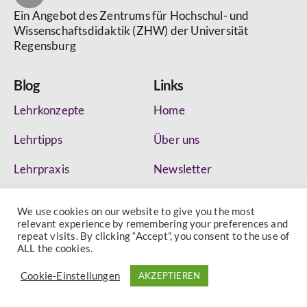
Ein Angebot des Zentrums für Hochschul- und
Wissenschaftsdidaktik (ZHW) der Universität
Regensburg
Blog
Links
Lehrkonzepte
Home
Lehrtipps
Über uns
Lehrpraxis
Newsletter
Lehrportraits
Datenschutz
We use cookies on our website to give you the most
relevant experience by remembering your preferences and
Newsletter Registration
repeat visits. By clicking “Accept”, you consent to the use of
ALL the cookies.
Kontakt
Cookie-Einstellungen
AKZEPTIEREN
zhw@ur.de