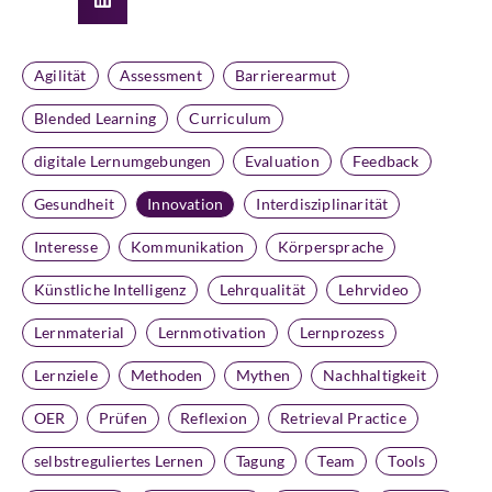
Agilität
Assessment
Barrierearmut
Blended Learning
Curriculum
digitale Lernumgebungen
Evaluation
Feedback
Gesundheit
Innovation
Interdisziplinarität
Interesse
Kommunikation
Körpersprache
Künstliche Intelligenz
Lehrqualität
Lehrvideo
Lernmaterial
Lernmotivation
Lernprozess
Lernziele
Methoden
Mythen
Nachhaltigkeit
OER
Prüfen
Reflexion
Retrieval Practice
selbstreguliertes Lernen
Tagung
Team
Tools